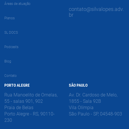
Áreas de atuação
contato@silvalopes.adv.
br
Planos
SL DOCS
Podcasts
Blog
Contato
PORTO ALEGRE
SÃO PAULO
Rua Manoelito de Ornelas,
Av. Dr. Cardoso de Melo,
55 - salas 901, 902
1855 - Sala 92B
Praia de Belas
Vila Olímpia
Porto Alegre - RS, 90110-
São Paulo - SP, 04548-903
230