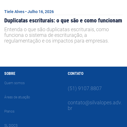
Tiele Alves • Julho 16, 2026
Duplicatas escriturais: o que são e como funcionam
Entenda o que são duplicatas escriturais, como
funciona o sistema de escrituração, a
regulamentação e os impactos para empresas.
SOBRE
CONTATO
Quem somos
(51) 9107.8807
Áreas de atuação
contato@silvalopes.adv.
br
Planos
SL DOCS