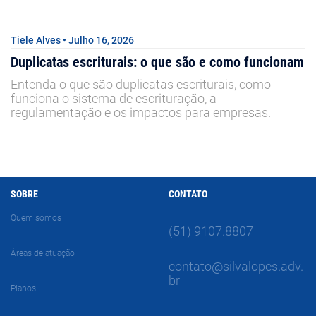
Tiele Alves • Julho 16, 2026
Duplicatas escriturais: o que são e como funcionam
Entenda o que são duplicatas escriturais, como
funciona o sistema de escrituração, a
regulamentação e os impactos para empresas.
SOBRE
CONTATO
Quem somos
(51) 9107.8807
Áreas de atuação
contato@silvalopes.adv.
br
Planos