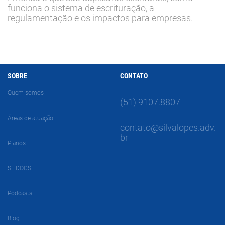
funciona o sistema de escrituração, a
regulamentação e os impactos para empresas.
SOBRE
CONTATO
Quem somos
(51) 9107.8807
Áreas de atuação
contato@silvalopes.adv.
br
Planos
SL DOCS
Podcasts
Blog