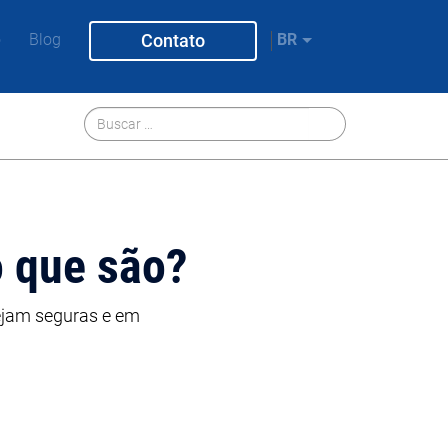
Contato
o
Blog
BR
o que são?
ejam seguras e em