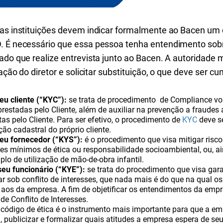
 as instituições devem indicar formalmente ao Bacen um 
. É necessário que essa pessoa tenha entendimento sobr
ado que realize entrevista junto ao Bacen. A autoridade m
cação do diretor e solicitar substituição, o que deve ser cu
u cliente (“KYC”):
se trata de procedimento de Compliance vol
estadas pelo Cliente, além de auxiliar na prevenção a fraudes a
tas pelo Cliente. Para ser efetivo, o procedimento de
KYC
deve se
ção cadastral do próprio cliente.
eu fornecedor (“KYS”):
é o procedimento que visa mitigar risc
 mínimos de ética ou responsabilidade socioambiental, ou, ai
plo de utilização de mão-de-obra infantil.
eu funcionário (“KYE”):
se trata do procedimento que visa gara
r sob conflito de interesses, que nada mais é do que na qual os
aos da empresa. A fim de objetificar os entendimentos da empr
de Conflito de Interesses.
código de ética é o instrumento mais importante para que a em
, publicizar e formalizar quais atitudes a empresa espera de se