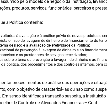
 assumido pelo modelo de negócio da Instituição, levand
ações, produtos, serviços, funcionários, parceiros e prest
que a Política contenha:
 voltados à avaliação e à análise prévia de novos produtos e se
ista o risco de lavagem de dinheiro e de financiamento do terro
erna de risco e a avaliação de efetividade da Política;
zacional de prevenção à lavagem de dinheiro e ao financiament
 parceiros e os prestadores de serviços terceirizados;
os sobre o tema da prevenção à lavagem de dinheiro e ao financ
da política, dos procedimentos e dos controles internos, bem c
ementar procedimentos de análise das operações e situaç
, com o objetivo de caracterizá-las ou não como suspei
 Em sendo identificada transação suspeita, a Instituição
selho de Controle de Atividades Financeiras – Coaf.