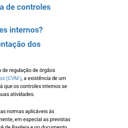
a de controles
es internos?
entação dos
 de regulação de órgãos
ios (CVM )
, a existência de um
á que os controles internos se
suas atividades.
 as normas aplicáveis às
mente, em especial as previstas
ê de Basileia e no documento