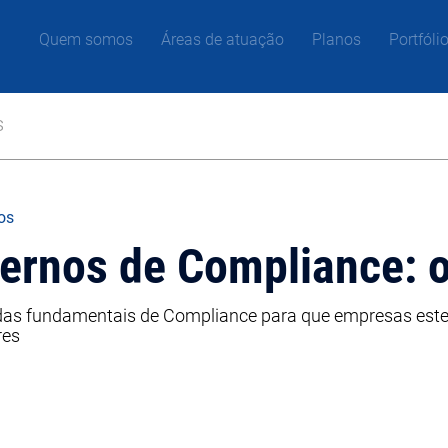
Quem somos
Áreas de atuação
Planos
Portfóli
s
gos
ternos de Compliance: 
idas fundamentais de Compliance para que empresas est
res