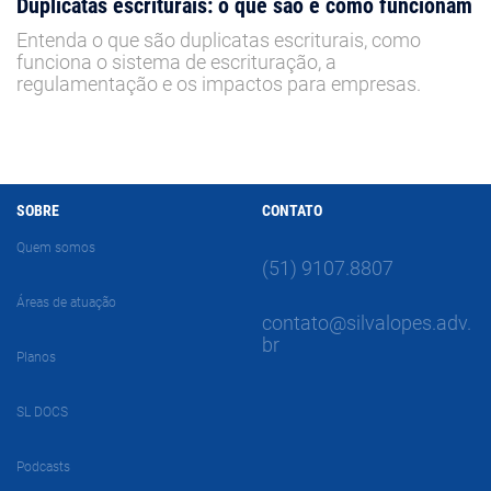
Duplicatas escriturais: o que são e como funcionam
Entenda o que são duplicatas escriturais, como
funciona o sistema de escrituração, a
regulamentação e os impactos para empresas.
SOBRE
CONTATO
Quem somos
(51) 9107.8807
Áreas de atuação
contato@silvalopes.adv.
br
Planos
SL DOCS
Podcasts