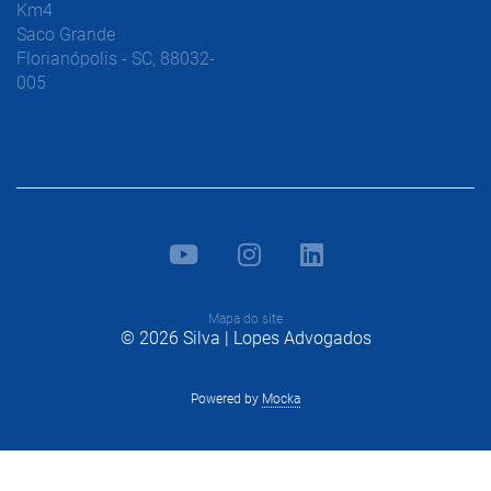
Km4
Saco Grande
Florianópolis - SC, 88032-
005
Mapa do site
© 2026 Silva | Lopes Advogados
Powered by
Mocka