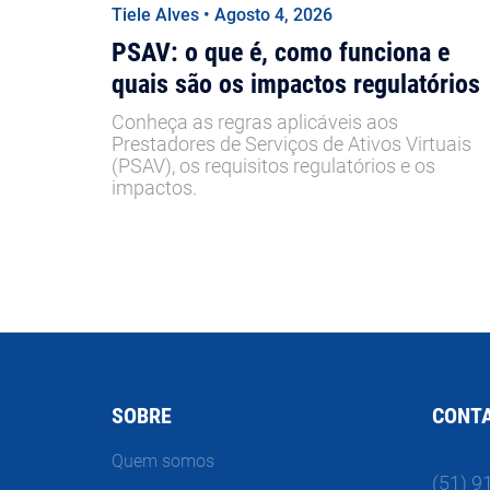
Tiele Alves • Agosto 4, 2026
PSAV: o que é, como funciona e
quais são os impactos regulatórios
Conheça as regras aplicáveis aos
Prestadores de Serviços de Ativos Virtuais
(PSAV), os requisitos regulatórios e os
impactos.
SOBRE
CONT
Quem somos
(51) 9