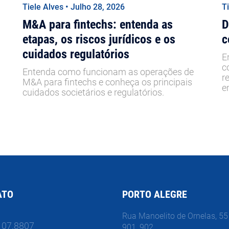
Tiele Alves • Julho 28, 2026
T
M&A para fintechs: entenda as
D
etapas, os riscos jurídicos e os
c
cuidados regulatórios
E
c
Entenda como funcionam as operações de
r
M&A para fintechs e conheça os principais
e
cuidados societários e regulatórios.
ATO
PORTO ALEGRE
Rua Manoelito de Ornelas, 55 
107.8807
901, 902