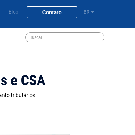
o
Blog
Contato
BR
os e CSA
nto tributários