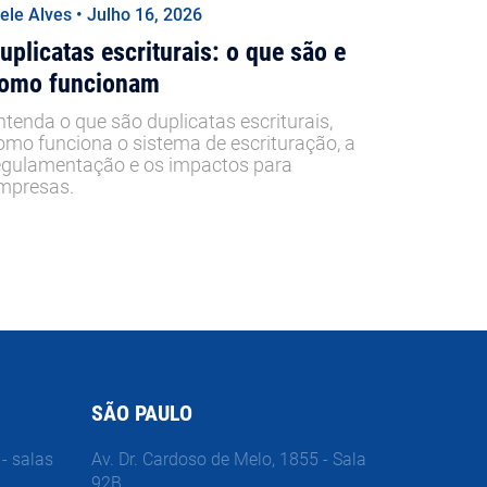
iele Alves • Julho 16, 2026
uplicatas escriturais: o que são e
omo funcionam
ntenda o que são duplicatas escriturais,
omo funciona o sistema de escrituração, a
egulamentação e os impactos para
mpresas.
SÃO PAULO
- salas
Av. Dr. Cardoso de Melo, 1855 - Sala
92B