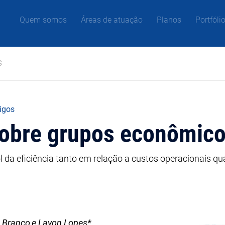
Quem somos
Áreas de atuação
Planos
Portfóli
s
tigos
sobre grupos econômic
 da eficiência tanto em relação a custos operacionais qua
 Branco e Layon Lopes*