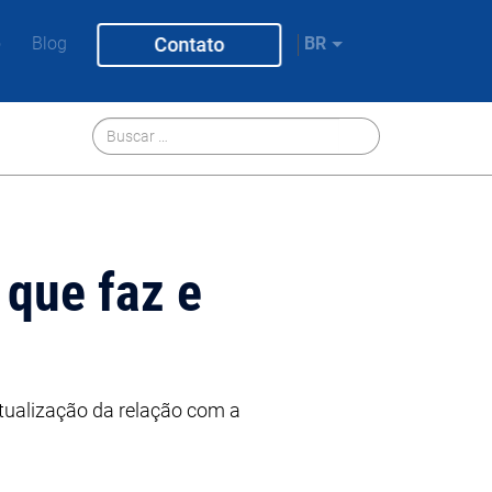
o
Blog
Contato
BR
 que faz e
tualização da relação com a