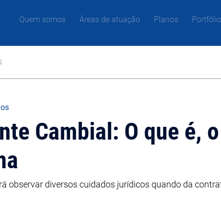
Quem somos
Áreas de atuação
Planos
Portfóli
s
gos
te Cambial: O que é, o
na
á observar diversos cuidados jurídicos quando da contra