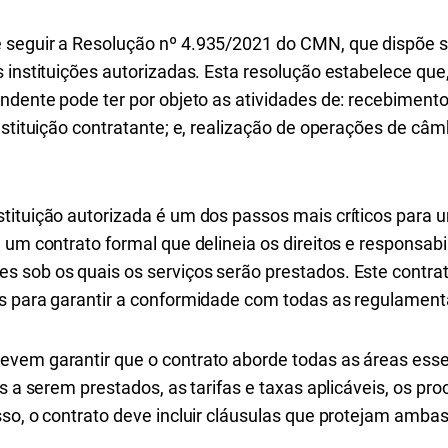
 seguir a Resolução nº 4.935/2021 do CMN, que dispõe s
s instituições autorizadas. Esta resolução estabelece qu
ondente pode ter por objeto as atividades de: recebimen
nstituição contratante; e, realização de operações de câ
tituição autorizada é um dos passos mais críticos para
 um contrato formal que delineia os direitos e responsab
 sob os quais os serviços serão prestados. Este contra
s para garantir a conformidade com todas as regulament
vem garantir que o contrato aborde todas as áreas essen
os a serem prestados, as tarifas e taxas aplicáveis, os p
sso, o contrato deve incluir cláusulas que protejam amba