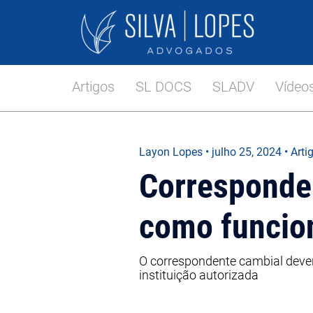
Artigos
SL DOCS
SLADV
Vídeo
Layon Lopes
•
julho 25, 2024
• Arti
Corresponden
como funcio
O correspondente cambial dever
instituição autorizada