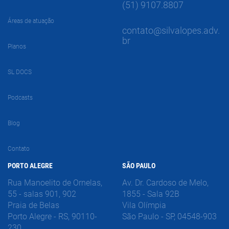
(51) 9107.8807
Áreas de atuação
contato@silvalopes.adv.
br
Planos
SL DOCS
Podcasts
Blog
Contato
PORTO ALEGRE
SÃO PAULO
Rua Manoelito de Ornelas,
Av. Dr. Cardoso de Melo,
55 - salas 901, 902
1855 - Sala 92B
Praia de Belas
Vila Olímpia
Porto Alegre - RS, 90110-
São Paulo - SP, 04548-903
230