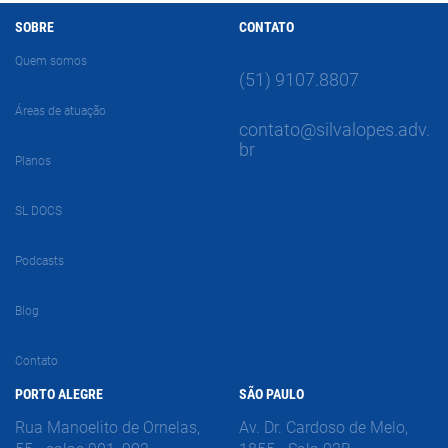
SOBRE
CONTATO
Quem somos
(51) 9107.8807
Áreas de atuação
contato@silvalopes.adv.
br
Planos
SL DOCS
Podcasts
Blog
Contato
PORTO ALEGRE
SÃO PAULO
Rua Manoelito de Ornelas,
Av. Dr. Cardoso de Melo,