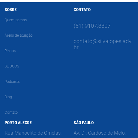
SOBRE
CONTATO
Quem somos
(51) 9107.8807
Áreas de atuação
contato@silvalopes.adv.
br
Planos
SL DOCS
Podcasts
Blog
Contato
PORTO ALEGRE
SÃO PAULO
Rua Manoelito de Ornelas,
Av. Dr. Cardoso de Melo,