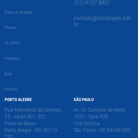
(51) 9107.8807
Áreas de atuação
contato@silvalopes.adv.
br
Planos
SL DOCS
Podcasts
Blog
Contato
PORTO ALEGRE
SÃO PAULO
Rua Manoelito de Ornelas,
Av. Dr. Cardoso de Melo,
55 - salas 901, 902
1855 - Sala 92B
Praia de Belas
Vila Olímpia
Porto Alegre - RS, 90110-
São Paulo - SP, 04548-903
230