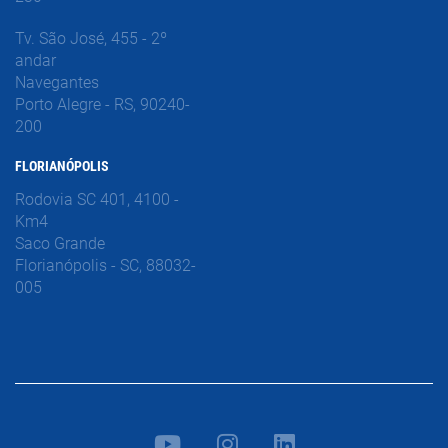
Tv. São José, 455 - 2º
andar
Navegantes
Porto Alegre - RS, 90240-
200
FLORIANÓPOLIS
Rodovia SC 401, 4100 -
Km4
Saco Grande
Florianópolis - SC, 88032-
005