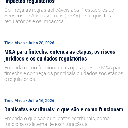
impactos regulatórios
Conheça as regras aplicáveis aos Prestadores de
Serviços de Ativos Virtuais (PSAV), os requisitos
regulatórios e os impactos.
Tiele Alves • Julho 28, 2026
M&A para fintechs: entenda as etapas, os riscos
jurídicos e os cuidados regulatórios
Entenda como funcionam as operações de M&A para
fintechs e conheça os principais cuidados societários
e regulatórios.
Tiele Alves • Julho 16, 2026
Duplicatas escriturais: o que são e como funcionam
Entenda o que são duplicatas escriturais, como
funciona o sistema de escrituração, a