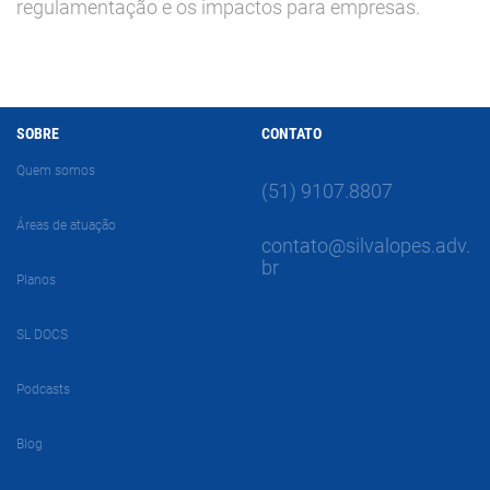
regulamentação e os impactos para empresas.
SOBRE
CONTATO
Quem somos
(51) 9107.8807
Áreas de atuação
contato@silvalopes.adv.
br
Planos
SL DOCS
Podcasts
Blog