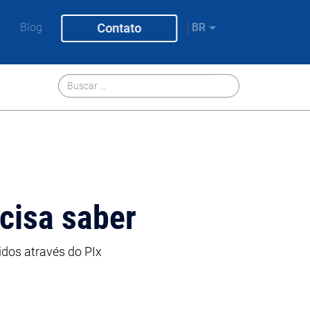
o
Blog
Contato
BR
cisa saber
dos através do PIx