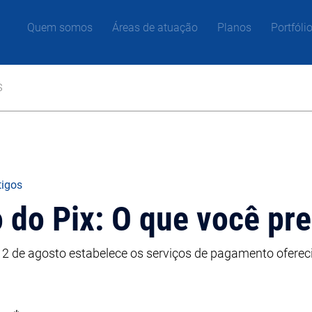
Quem somos
Áreas de atuação
Planos
Portfóli
s
tigos
do Pix: O que você pre
2 de agosto estabelece os serviços de pagamento ofereci