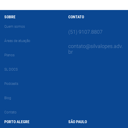
SOBRE
CONTATO
Quem somos
(51) 9107.8807
Áreas de atuação
contato@silvalopes.adv.
br
Planos
SL DOCS
Podcasts
Blog
Contato
PORTO ALEGRE
SÃO PAULO