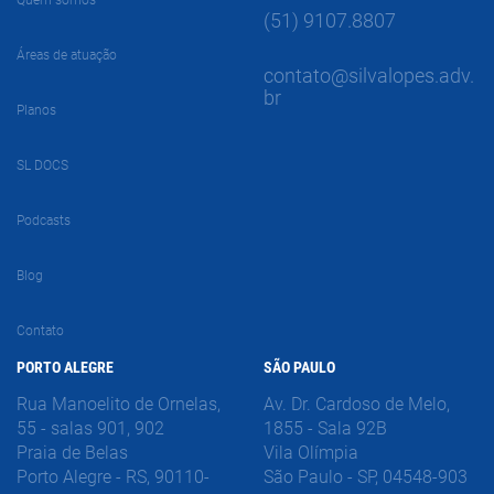
Quem somos
(51) 9107.8807
Áreas de atuação
contato@silvalopes.adv.
br
Planos
SL DOCS
Podcasts
Blog
Contato
PORTO ALEGRE
SÃO PAULO
Rua Manoelito de Ornelas,
Av. Dr. Cardoso de Melo,
55 - salas 901, 902
1855 - Sala 92B
Praia de Belas
Vila Olímpia
Porto Alegre - RS, 90110-
São Paulo - SP, 04548-903