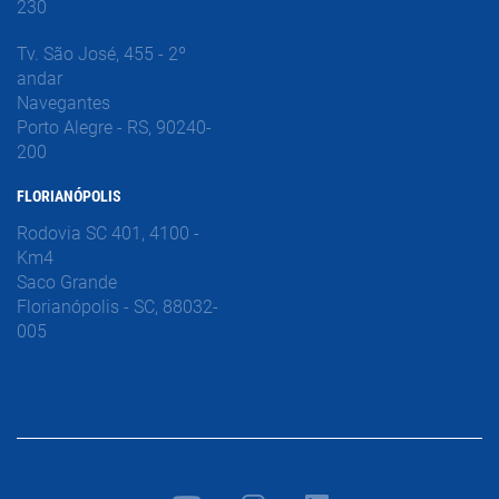
230
Tv. São José, 455 - 2º
andar
Navegantes
Porto Alegre - RS, 90240-
200
FLORIANÓPOLIS
Rodovia SC 401, 4100 -
Km4
Saco Grande
Florianópolis - SC, 88032-
005