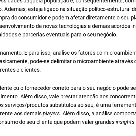
ssidades daquela população e, consequentemente, como
Ademais, esteja ligado na situação político-estrutural do 
mpra do consumidor e podem afetar diretamente o seu pl
envolvimento de novas tecnologias e demais acordos int
nidades e parcerias eventuais para o seu negócio.
onamento. E para isso, analise os fatores do microambie
asicamente, pode-se delimitar o microambiente através 
rentes e clientes.
dente ou o fornecedor correto para o seu negócio pode s
mento. Além disso, vale prestar atenção aos concorrent
 serviços/produtos substitutos ao seu, é uma ferrament
frente aos demais
players
. Além disso, a análise compor
 consumo do seu cliente que podem valer grandes
insights