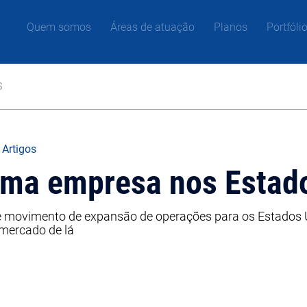
Quem somos
Áreas de atuação
Planos
Portfóli
s
 Artigos
uma empresa nos Estad
e movimento de expansão de operações para os Estados U
 mercado de lá