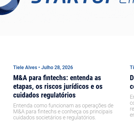
Tiele Alves • Julho 28, 2026
T
M&A para fintechs: entenda as
D
etapas, os riscos jurídicos e os
c
cuidados regulatórios
E
c
Entenda como funcionam as operações de
r
M&A para fintechs e conheça os principais
e
cuidados societários e regulatórios.