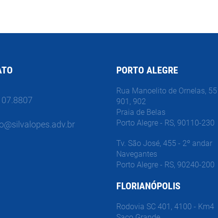
ATO
PORTO ALEGRE
Rua Manoelito de Ornelas, 55 
107.8807
901, 902
Praia de Belas
Porto Alegre - RS, 90110-230
o@silvalopes.adv.br
Tv. São José, 455 - 2º andar
Navegantes
Porto Alegre - RS, 90240-200
FLORIANÓPOLIS
Rodovia SC 401, 4100 - Km4
Saco Grande