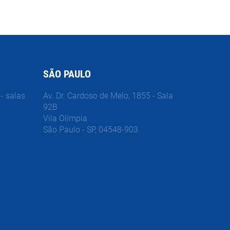
SÃO PAULO
- salas
Av. Dr. Cardoso de Melo, 1855 - Sala
92B
Vila Olímpia
São Paulo - SP, 04548-903