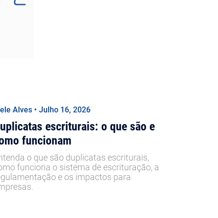
iele Alves • Julho 16, 2026
uplicatas escriturais: o que são e
omo funcionam
ntenda o que são duplicatas escriturais,
omo funciona o sistema de escrituração, a
egulamentação e os impactos para
mpresas.