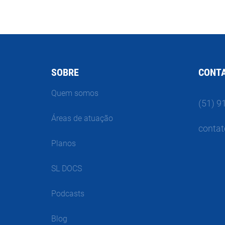
SOBRE
CONT
Quem somos
(51) 9
Áreas de atuação
contat
Planos
SL DOCS
Podcasts
Blog