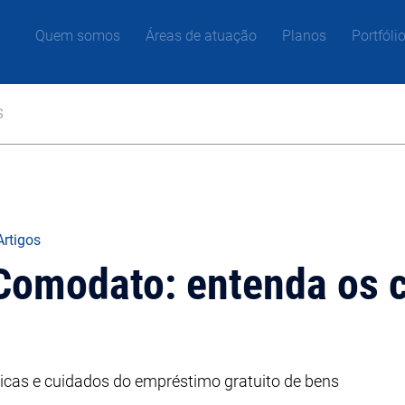
Quem somos
Áreas de atuação
Planos
Portfóli
s
Artigos
 Comodato: entenda os 
sticas e cuidados do empréstimo gratuito de bens