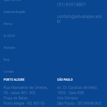
Quem somos
(51) 9107.8807
Áreas de atuação
contato@silvalopes.adv.
br
Planos
SL DOCS
Podcasts
Blog
Contato
PORTO ALEGRE
SÃO PAULO
Rua Manoelito de Ornelas,
Av. Dr. Cardoso de Melo,
55 - salas 901, 902
1855 - Sala 92B
Praia de Belas
Vila Olímpia
Porto Alegre - RS, 90110-
São Paulo - SP, 04548-903