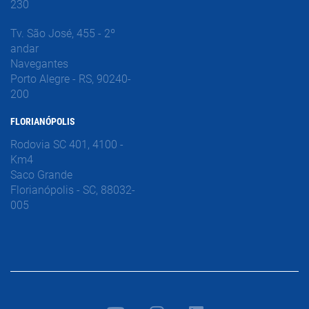
230
Tv. São José, 455 - 2º
andar
Navegantes
Porto Alegre - RS, 90240-
200
FLORIANÓPOLIS
Rodovia SC 401, 4100 -
Km4
Saco Grande
Florianópolis - SC, 88032-
005