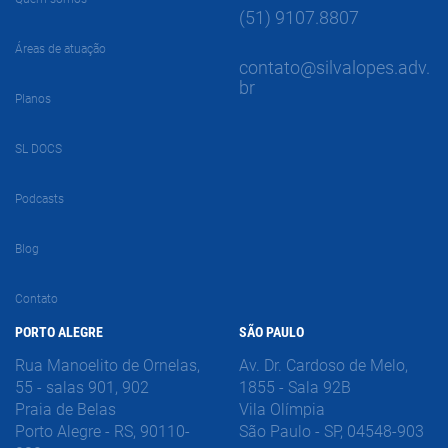
(51) 9107.8807
Áreas de atuação
contato@silvalopes.adv.
br
Planos
SL DOCS
Podcasts
Blog
Contato
PORTO ALEGRE
SÃO PAULO
Rua Manoelito de Ornelas,
Av. Dr. Cardoso de Melo,
55 - salas 901, 902
1855 - Sala 92B
Praia de Belas
Vila Olímpia
Porto Alegre - RS, 90110-
São Paulo - SP, 04548-903