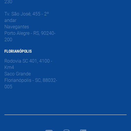
230
Tv. São José, 455 - 2º
andar
Navegantes
Porto Alegre - RS, 90240-
200
FLORIANÓPOLIS
Rodovia SC 401, 4100 -
Km4
Saco Grande
Florianópolis - SC, 88032-
005