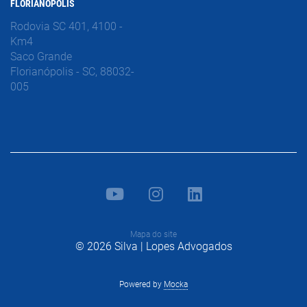
FLORIANÓPOLIS
Rodovia SC 401, 4100 -
Km4
Saco Grande
Florianópolis - SC, 88032-
005
Mapa do site
© 2026 Silva | Lopes Advogados
Powered by
Mocka