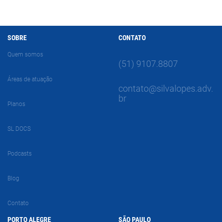
SOBRE
CONTATO
Quem somos
(51) 9107.8807
Áreas de atuação
contato@silvalopes.adv.
br
Planos
SL DOCS
Podcasts
Blog
Contato
PORTO ALEGRE
SÃO PAULO