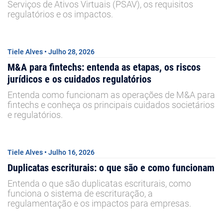
Serviços de Ativos Virtuais (PSAV), os requisitos
regulatórios e os impactos.
Tiele Alves • Julho 28, 2026
M&A para fintechs: entenda as etapas, os riscos
jurídicos e os cuidados regulatórios
Entenda como funcionam as operações de M&A para
fintechs e conheça os principais cuidados societários
e regulatórios.
Tiele Alves • Julho 16, 2026
Duplicatas escriturais: o que são e como funcionam
Entenda o que são duplicatas escriturais, como
funciona o sistema de escrituração, a
regulamentação e os impactos para empresas.