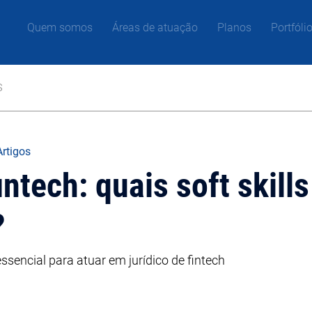
Quem somos
Áreas de atuação
Planos
Portfóli
s
Artigos
intech: quais soft skill
?
essencial para atuar em jurídico de fintech