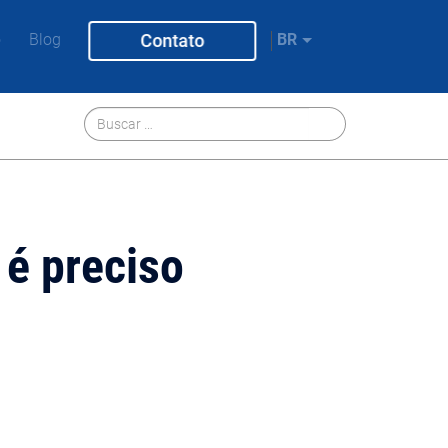
o
Blog
Contato
BR
s é preciso