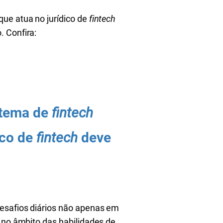
ue atua no jurídico de
fintech
. Confira:
istema de
fintech
ico de
fintech
deve
esafios diários não apenas em
 no âmbito das habilidades de