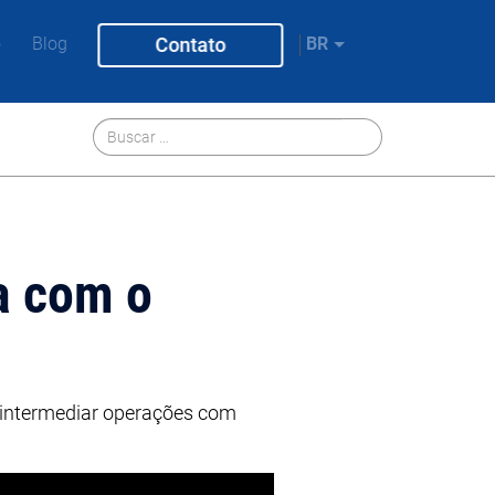
o
Blog
Contato
BR
a com o
r intermediar operações com