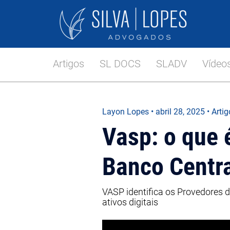
Artigos
SL DOCS
SLADV
Vídeo
Layon Lopes
•
abril 28, 2025
• Arti
Vasp: o que 
Banco Centr
VASP identifica os Provedores 
ativos digitais