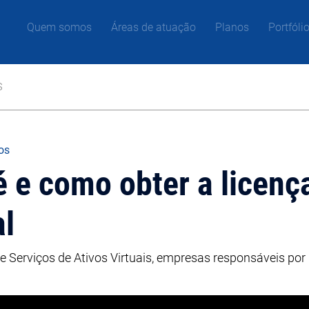
Quem somos
Áreas de atuação
Planos
Portfóli
s
gos
é e como obter a licenç
al
de Serviços de Ativos Virtuais, empresas responsáveis po