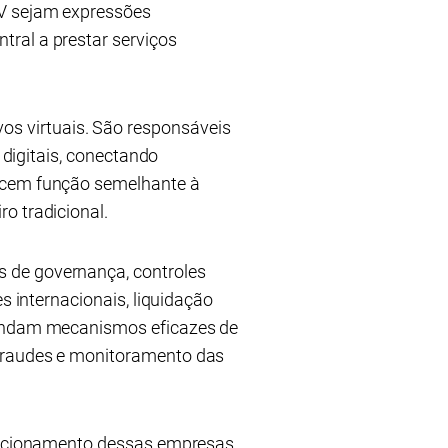
AV sejam expressões
ral a prestar serviços
s virtuais. São responsáveis
 digitais, conectando
ercem função semelhante à
o tradicional.
 de governança, controles
s internacionais, liquidação
emandam mecanismos eficazes de
 fraudes e monitoramento das
funcionamento dessas empresas,