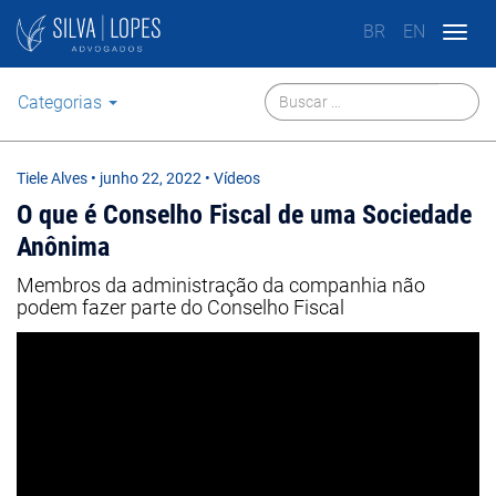
BR
EN
Togg
navig
Categorias
Tiele Alves
•
junho 22, 2022
• Vídeos
O que é Conselho Fiscal de uma Sociedade
Anônima
Membros da administração da companhia não
podem fazer parte do Conselho Fiscal