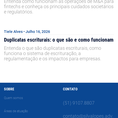
Entenda como funcionam as operações de M&A para
fintechs e conheça os principais cuidados societários
e regulatórios.
Tiele Alves • Julho 16, 2026
Duplicatas escriturais: o que são e como funcionam
Entenda o que são duplicatas escriturais, como
funciona o sistema de escrituração, a
regulamentação e os impactos para empresas.
SOBRE
CONTATO
Quem somos
(51) 9107.8807
Áreas de atuação
contato@silvalopes.adv.