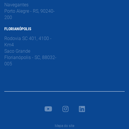
Navegantes
Porto Alegre - RS, 90240-
200
FLORIANÓPOLIS
Rodovia SC 401, 4100 -
Km4
Saco Grande
Florianópolis - SC, 88032-
005
Mapa do site