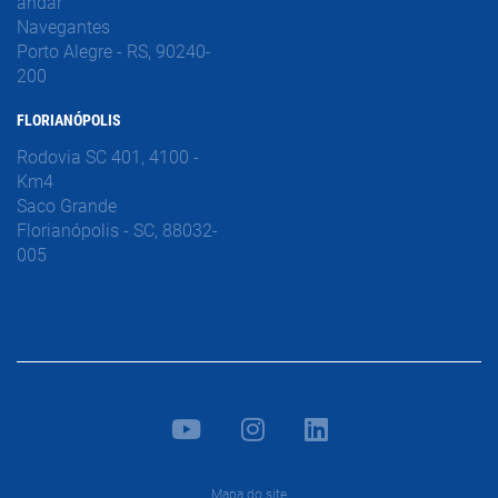
andar
Navegantes
Porto Alegre - RS, 90240-
200
FLORIANÓPOLIS
Rodovia SC 401, 4100 -
Km4
Saco Grande
Florianópolis - SC, 88032-
005
Mapa do site