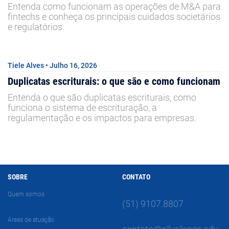
Entenda como funcionam as operações de M&A para
fintechs e conheça os principais cuidados societários
e regulatórios.
Tiele Alves • Julho 16, 2026
Duplicatas escriturais: o que são e como funcionam
Entenda o que são duplicatas escriturais, como
funciona o sistema de escrituração, a
regulamentação e os impactos para empresas.
SOBRE
CONTATO
Quem somos
(51) 9107.8807
Áreas de atuação