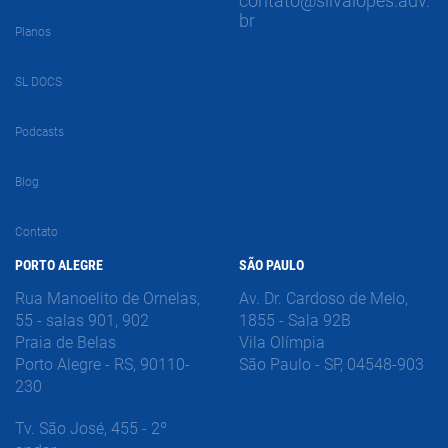
contato@silvalopes.adv.
br
Planos
SL DOCS
Podcasts
Blog
Contato
PORTO ALEGRE
SÃO PAULO
Rua Manoelito de Ornelas,
Av. Dr. Cardoso de Melo,
55 - salas 901, 902
1855 - Sala 92B
Praia de Belas
Vila Olímpia
Porto Alegre - RS, 90110-
São Paulo - SP, 04548-903
230
Tv. São José, 455 - 2º