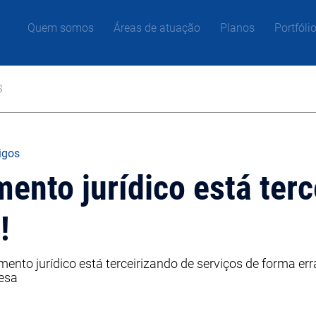
Quem somos
Áreas de atuação
Planos
Portfóli
s
tigos
ento jurídico está terc
!
nto jurídico está terceirizando de serviços de forma err
esa