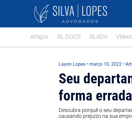
Artigos
SL DOCS
SLADV
Vídeo
Layon Lopes
•
março 10, 2022
• Ar
Seu departam
forma errada
Descubra porquê o seu departame
causando prejuízo na sua empr