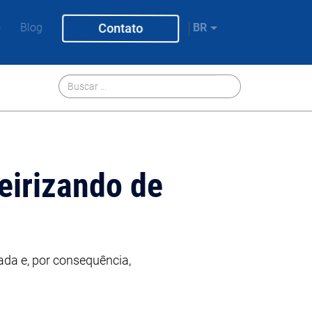
Contato
o
Blog
BR
eirizando de
ada e, por consequência,