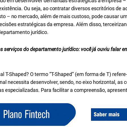
egado em desenvolver demandas estratégicas à empresa –
xistência. Ou seja, ao contratar diversos escritórios de 
sto – no mercado, além de mais custoso, pode causar um
decisões estratégicas da empresa. Além disso, terceiriz
departamento jurídico.
os serviços do departamento jurídico: você já ouviu falar 
onal T-Shaped? O termo “T-Shaped” (em forma de T) refere
al necessita desenvolver, sendo, no eixo horizontal, as 
ias especializadas. Para facilitar a compreensão, apre