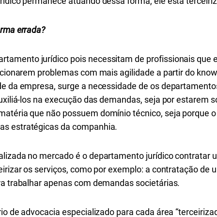
rídico permanece atuando dessa forma, ele está terceiri
orma errada?
amento jurídico pois necessitam de profissionais que e
lucionarem problemas com mais agilidade a partir do kno
de da empresa, surge a necessidade de os departamentos
auxiliá-los na execução das demandas, seja por estarem 
matéria que não possuem domínio técnico, seja porque o 
as estratégicas da companhia.
lizada no mercado é o departamento jurídico contratar u
irizar os serviços, como por exemplo: a contratação de 
ra trabalhar apenas com demandas societárias.
io de advocacia especializado para cada área “terceiriza