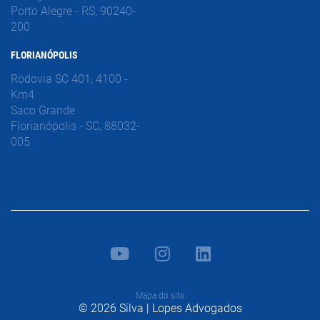
Porto Alegre - RS, 90240-
200
FLORIANÓPOLIS
Rodovia SC 401, 4100 -
Km4
Saco Grande
Florianópolis - SC, 88032-
005
Mapa do site
© 2026 Silva | Lopes Advogados