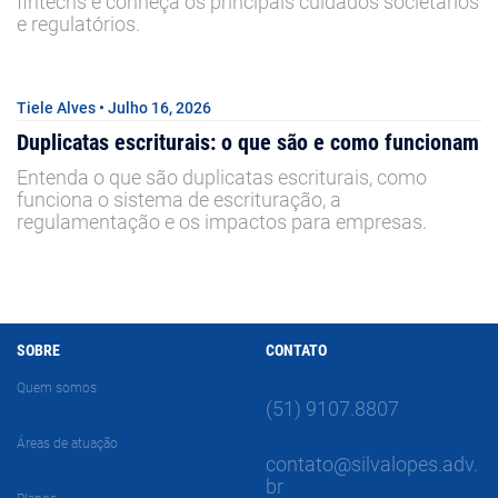
fintechs e conheça os principais cuidados societários
e regulatórios.
Tiele Alves • Julho 16, 2026
Duplicatas escriturais: o que são e como funcionam
Entenda o que são duplicatas escriturais, como
funciona o sistema de escrituração, a
regulamentação e os impactos para empresas.
SOBRE
CONTATO
Quem somos
(51) 9107.8807
Áreas de atuação
contato@silvalopes.adv.
br