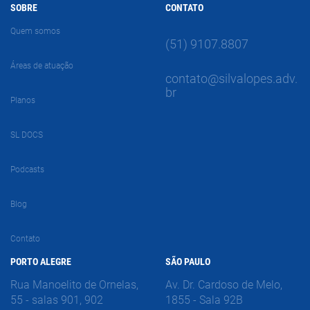
SOBRE
CONTATO
Quem somos
(51) 9107.8807
Áreas de atuação
contato@silvalopes.adv.
br
Planos
SL DOCS
Podcasts
Blog
Contato
PORTO ALEGRE
SÃO PAULO
Rua Manoelito de Ornelas,
Av. Dr. Cardoso de Melo,
55 - salas 901, 902
1855 - Sala 92B