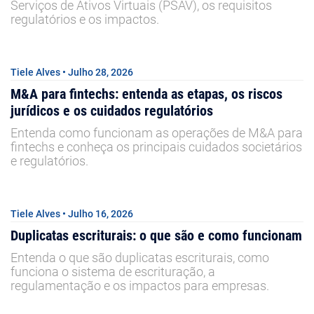
Serviços de Ativos Virtuais (PSAV), os requisitos
regulatórios e os impactos.
Tiele Alves • Julho 28, 2026
M&A para fintechs: entenda as etapas, os riscos
jurídicos e os cuidados regulatórios
Entenda como funcionam as operações de M&A para
fintechs e conheça os principais cuidados societários
e regulatórios.
Tiele Alves • Julho 16, 2026
Duplicatas escriturais: o que são e como funcionam
Entenda o que são duplicatas escriturais, como
funciona o sistema de escrituração, a
regulamentação e os impactos para empresas.