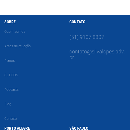
SOBRE
CONTATO
Quem somos
(51) 9107.8807
Áreas de atuação
contato@silvalopes.adv.
br
Planos
SL DOCS
Podcasts
Blog
Contato
PORTO ALEGRE
SÃO PAULO