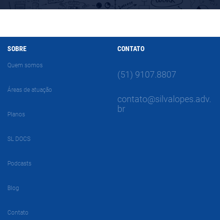
SOBRE
CONTATO
Quem somos
(51) 9107.8807
Áreas de atuação
contato@silvalopes.adv.
br
Planos
SL DOCS
Podcasts
Blog
Contato