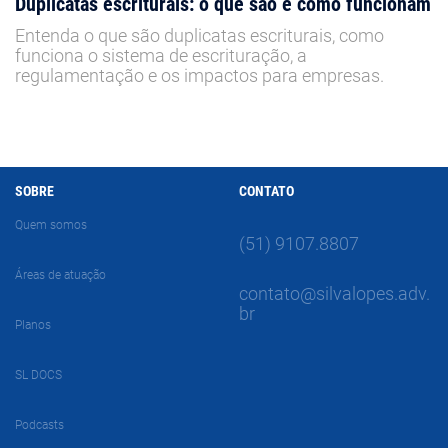
Duplicatas escriturais: o que são e como funcionam
Entenda o que são duplicatas escriturais, como
funciona o sistema de escrituração, a
regulamentação e os impactos para empresas.
SOBRE
CONTATO
Quem somos
(51) 9107.8807
Áreas de atuação
contato@silvalopes.adv.
br
Planos
SL DOCS
Podcasts