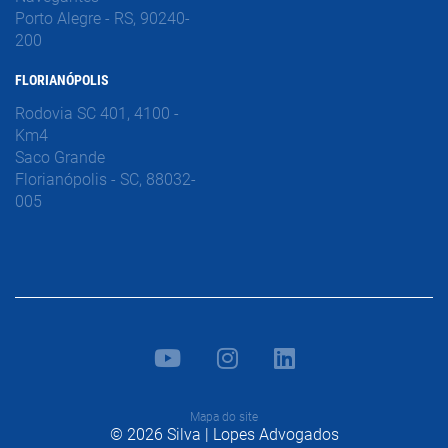
Porto Alegre - RS, 90240-
200
FLORIANÓPOLIS
Rodovia SC 401, 4100 -
Km4
Saco Grande
Florianópolis - SC, 88032-
005
Mapa do site
© 2026 Silva | Lopes Advogados