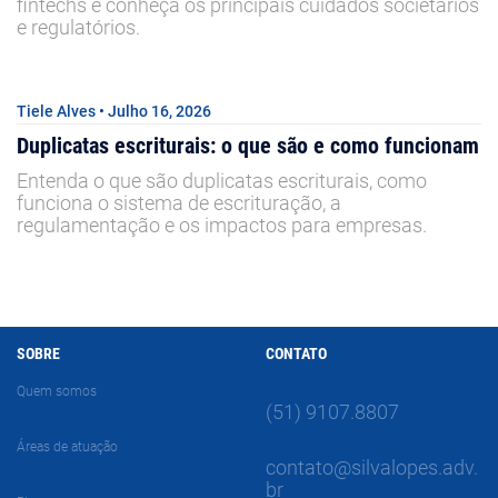
fintechs e conheça os principais cuidados societários
e regulatórios.
Tiele Alves • Julho 16, 2026
Duplicatas escriturais: o que são e como funcionam
Entenda o que são duplicatas escriturais, como
funciona o sistema de escrituração, a
regulamentação e os impactos para empresas.
SOBRE
CONTATO
Quem somos
(51) 9107.8807
Áreas de atuação
contato@silvalopes.adv.
br