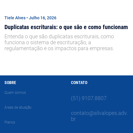
Tiele Alves • Julho 16, 2026
Duplicatas escriturais: o que são e como funcionam
Entenda o que são duplicatas escriturais, como
funciona o sistema de escrituração, a
regulamentação e os impactos para empresas.
SOBRE
CONTATO
Quem somos
(51) 9107.8807
Áreas de atuação
contato@silvalopes.adv.
br
Planos