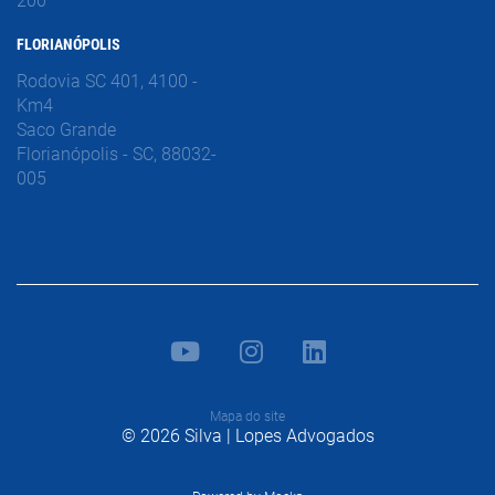
200
FLORIANÓPOLIS
Rodovia SC 401, 4100 -
Km4
Saco Grande
Florianópolis - SC, 88032-
005
Mapa do site
© 2026 Silva | Lopes Advogados